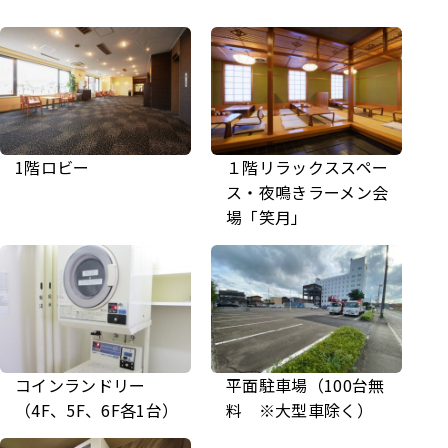
1階ロビー
１階リラックススペー
ス・夜鳴きラーメン会
場「笑月」
コインランドリー
平面駐車場（100台無
（4F、5F、6F各1台）
料 ※大型車除く）