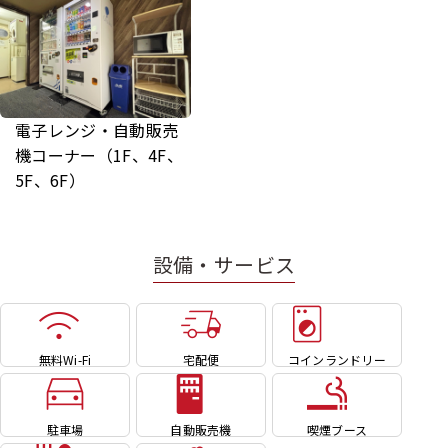
電子レンジ・自動販売
機コーナー（1F、4F、
5F、6F）
設備・サービス
無料Wi-Fi
宅配便
コインランドリー
駐車場
自動販売機
喫煙ブース