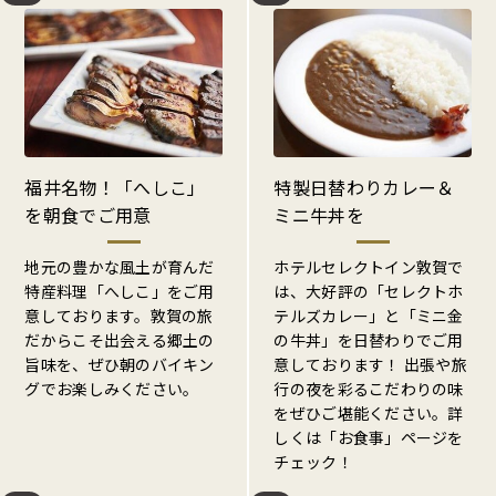
福井名物！「へしこ」
特製日替わりカレー＆
を朝食でご用意
ミニ牛丼を
地元の豊かな風土が育んだ
ホテルセレクトイン敦賀で
特産料理「へしこ」をご用
は、大好評の「セレクトホ
意しております。敦賀の旅
テルズカレー」と「ミニ金
だからこそ出会える郷土の
の牛丼」を日替わりでご用
旨味を、ぜひ朝のバイキン
意しております！ 出張や旅
グでお楽しみください。
行の夜を彩るこだわりの味
をぜひご堪能ください。詳
しくは「お食事」ページを
チェック！