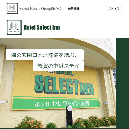
EN
ログイン
会員登録
海の玄関口と北陸路を結ぶ、
敦賀の中継ステイ