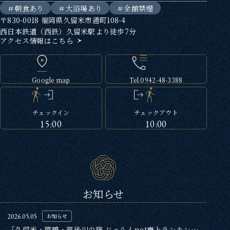
朝食あり
大浴場あり
全館禁煙
〒830-0018 福岡県久留米市通町108-4
西日本鉄道（西鉄）久留米駅より徒歩7分
アクセス情報はこちら
Google map
Tel.0942-48-3388
チェックイン
チェックアウト
15:00
10:00
お知らせ
2026.05.05
お知らせ
「久留米・原鶴・筑後川の宿 じゃらんnet売上ランキング」受賞