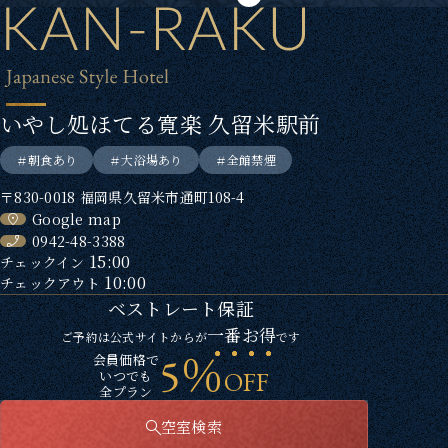
いやし処ほてる寛楽 久留米駅前
朝食あり
大浴場あり
全館禁煙
〒830-0018 福岡県久留米市通町108-4
Google map
0942-48-3388
15:00
チェックイン
10:00
チェックアウト
ベストレート保証
一番お得
ご予約は公式サイトからが
です
5％
会員価格で
OFF
いつでも
全プラン
空室検索