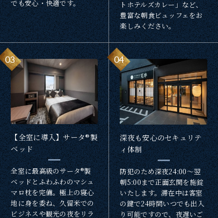
でも安心・快適です。
トホテルズカレー」など、
豊富な朝食ビュッフェをお
楽しみください。
03
04
【全室に導入】サータ®製
深夜も安心のセキュリテ
ベッド
ィ体制
全室に最高級のサータ®製
防犯のため深夜24:00〜翌
ベッドとふわふわのマシュ
朝5:00まで正面玄関を施錠
マロ枕を完備。極上の寝心
いたします。滞在中は客室
地に身を委ね、久留米での
の鍵で24時間いつでも出入
ビジネスや観光の夜をリラ
り可能ですので、夜遅いご