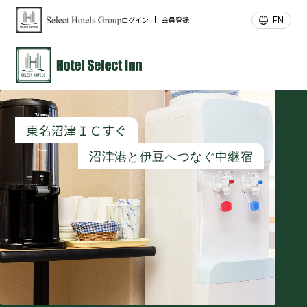
EN
ログイン
会員登録
東名沼津ＩＣすぐ
沼津港と伊豆へつなぐ中継宿