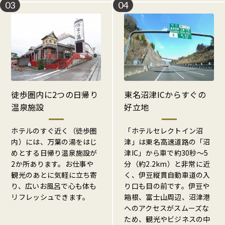
03
04
徒歩圏内に2つの日帰り
東名沼津ICからすぐの
温泉施設
好立地
ホテルのすぐ近く（徒歩圏
「ホテルセレクトイン沼
内）には、万葉の湯をはじ
津」は東名高速道路の「沼
めとする日帰り温泉施設が
津IC」から車で約30秒〜5
2か所あります。お仕事や
分（約2.2km）と非常に近
観光のあとに気軽に立ち寄
く、伊豆縦貫自動車道の入
り、広いお風呂で心も体も
り口も目の前です。伊豆や
リフレッシュできます。
箱根、富士山周辺、沼津港
へのアクセスがスムーズな
ため、観光やビジネスの中