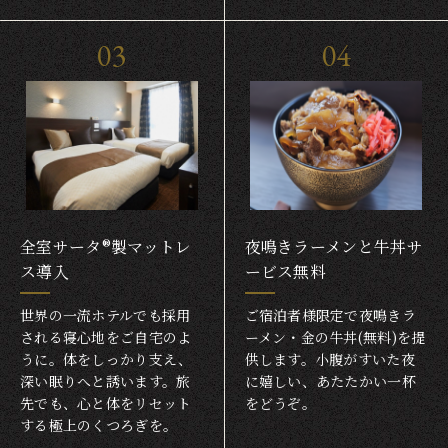
03
04
全室サータ®製マットレ
夜鳴きラーメンと牛丼サ
ス導入
ービス無料
世界の一流ホテルでも採用
ご宿泊者様限定で夜鳴きラ
される寝心地をご自宅のよ
ーメン・金の牛丼(無料)を提
うに。体をしっかり支え、
供します。小腹がすいた夜
深い眠りへと誘います。旅
に嬉しい、あたたかい一杯
先でも、心と体をリセット
をどうぞ。
する極上のくつろぎを。