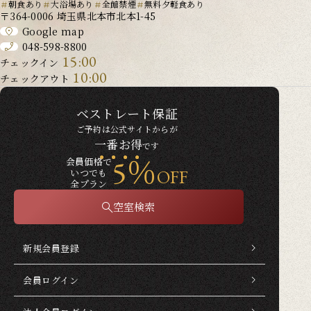
朝食あり
大浴場あり
全館禁煙
無料夕軽食あり
〒364-0006 埼玉県北本市北本1-45
Google map
048-598-8800
15:00
チェックイン
10:00
チェックアウト
ベストレート保証
ご予約は公式サイトからが
一番お得
です
5％
会員価格で
OFF
いつでも
全プラン
空室検索
新規会員登録
会員ログイン