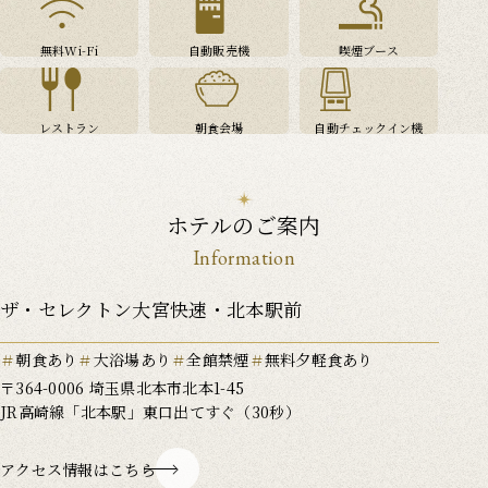
無料Wi-Fi
自動販売機
喫煙ブース
レストラン
朝食会場
自動チェックイン機
ホテルのご案内
Information
ザ・セレクトン大宮快速・北本駅前
朝食あり
大浴場あり
全館禁煙
無料夕軽食あり
〒364-0006 埼玉県北本市北本1-45
JR高崎線「北本駅」東口出てすぐ（30秒）
アクセス情報はこちら