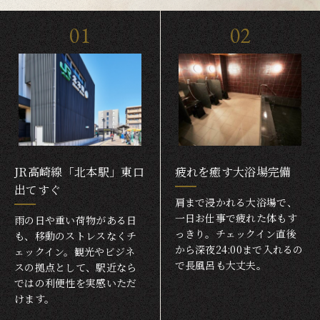
01
02
JR高崎線「北本駅」東口
疲れを癒す大浴場完備
出てすぐ
肩まで浸かれる大浴場で、
一日お仕事で疲れた体もす
雨の日や重い荷物がある日
っきり。チェックイン直後
も、移動のストレスなくチ
から深夜24:00まで入れるの
ェックイン。観光やビジネ
で長風呂も大丈夫。
スの拠点として、駅近なら
ではの利便性を実感いただ
けます。