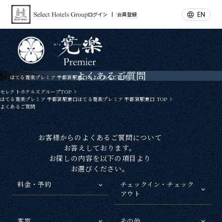
EN
ログイン
会員登録
よくあるご質問
ほてる寛楽プレミア 宇都宮駅東口のよくあるご質問
セレクトホテルズグループTOP
ほてる寛楽プレミア 宇都宮駅東口ほてる寛楽プレミア 宇都宮駅東口 TOP
よくあるご質問
お客様からのよくあるご質問について
お答えしております。
お探しの内容を以下の項目より
お選びください。
料金・予約
チェックイン・チェック
アウト
客室
その他