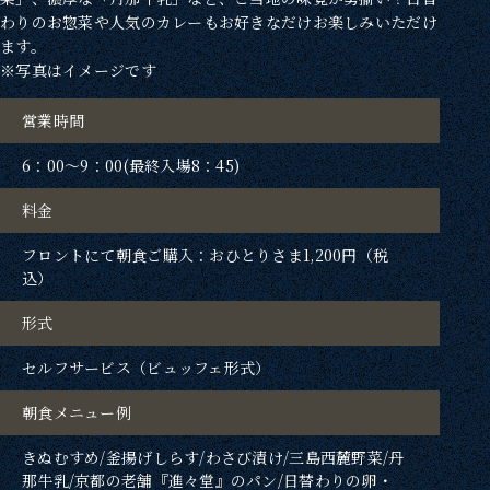
わりのお惣菜や人気のカレーもお好きなだけお楽しみいただけ
ます。
※写真はイメージです
営業時間
6：00〜9：00(最終入場8：45)
料金
フロントにて朝食ご購入：おひとりさま1,200円（税
込）
形式
セルフサービス（ビュッフェ形式）
朝食メニュー例
きぬむすめ/釜揚げしらす/わさび漬け/三島西麓野菜/丹
那牛乳/京都の老舗『進々堂』のパン/日替わりの卵・