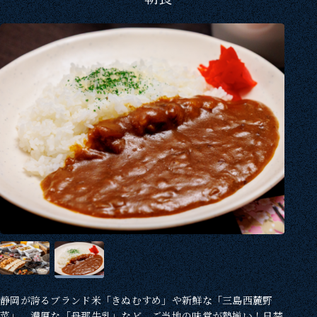
静岡が誇るブランド米「きぬむすめ」や新鮮な「三島西麓野
菜」、濃厚な「丹那牛乳」など、ご当地の味覚が勢揃い！日替