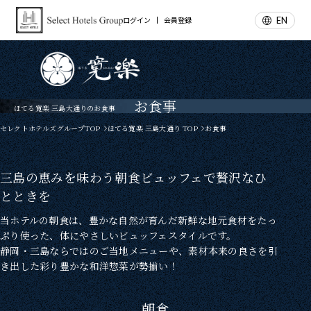
EN
ログイン
会員登録
お食事
ほてる寛楽 三島大通りのお食事
セレクトホテルズグループTOP
ほてる寛楽 三島大通り TOP
お食事
三島の恵みを味わう朝食ビュッフェで贅沢なひ
とときを
当ホテルの朝食は、豊かな自然が育んだ新鮮な地元食材をたっ
ぷり使った、体にやさしいビュッフェスタイルです。
静岡・三島ならではのご当地メニューや、素材本来の良さを引
き出した彩り豊かな和洋惣菜が勢揃い！
朝食