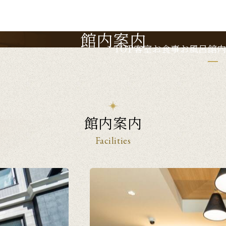
館内案内
TOP
客室
お食事
お風呂
館
館内案内
Facilities