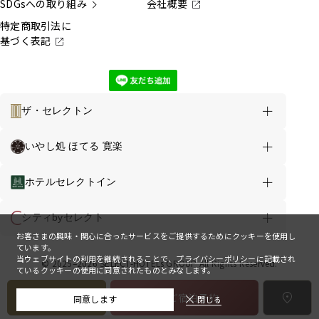
SDGsへの取り組み
会社概要
特定商取引法に
基づく表記
ザ・セレクトン
ホテルのご案内
お得な情報
いやし処 ほてる 寛楽
ザ・セレクトン倉敷水島 TOP
ホテルセレクトイン
客室
お食事
お風呂
シティbyセレクト
お客さまの興味・関心に合ったサービスをご提供するためにクッキーを使用し
館内案内
周辺観光
アクセス
ています。
当ウェブサイトの利用を継続されることで、
プライバシーポリシー
に記載され
© 2025–2026 SELECT-HOTELs GROUP All Rights Reserved.
ているクッキーの使用に同意されたものとみなします。
会員ログイン
お知らせ
よくあるご質問
お問い合わせ
メニュー
ご宿泊予約
同意します
閉じる