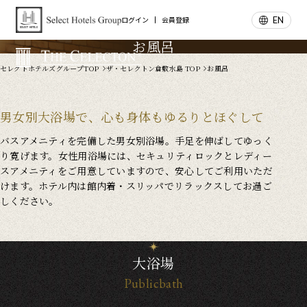
EN
ログイン
会員登録
お風呂
セレクトホテルズグループTOP
ザ・セレクトン倉敷水島 TOP
お風呂
男女別大浴場で、心も身体もゆるりとほぐして
バスアメニティを完備した男女別浴場。手足を伸ばしてゆっく
り寛げます。女性用浴場には、セキュリティロックとレディー
スアメニティをご用意していますので、安心してご利用いただ
けます。ホテル内は館内着・スリッパでリラックスしてお過ご
しください。
大浴場
Publicbath