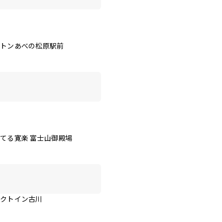
クトンあべの松原駅前
てる寛楽 富士山御殿場
レクトイン古川