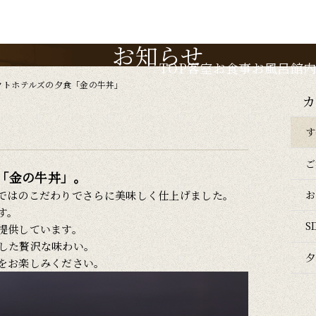
お知らせ
TOP
客室
お食事
お風呂
館
クトホテルズの夕食「金の牛丼」
カ
す
ご
「金の牛丼」。
お
ではのこだわりでさらに美味しく仕上げました。
す。
S
提供しています。
した贅沢な味わい。
夕
をお楽しみください。