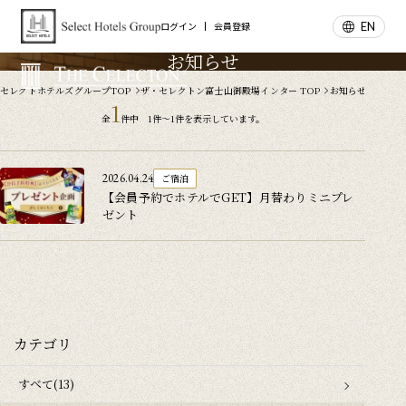
EN
ログイン
会員登録
お知らせ
セレクトホテルズグループTOP
ザ・セレクトン富士山御殿場インター TOP
お知らせ
1
全
件中 1件～1件を表示しています。
2026.04.24
ご宿泊
【会員予約でホテルでGET】月替わりミニプレ
ゼント
カテゴリ
すべて(13)