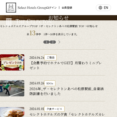
EN
ログイン
会員登録
お知らせ
セレクトホテルズグループTOP
ザ・セレクトンあべの松原駅前 TOP
お知らせ
13
全
件中 1件～10件を表示しています。
1
2
2026.04.24
ご宿泊
【会員予約でホテルでGET】月替わりミニプレ
ゼント
2026.03.26
SDGs
2026年_ザ・セレクトンあべの松原駅前_自衛消
防訓練を行いました
2026.01.01
夕食サービス
セレクトホテルズの夕食「セレクトホテルズカレ