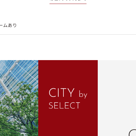
ームあり
C