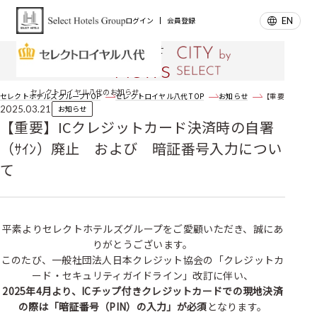
EN
ログイン
会員登録
お知らせ
News
セレクトロイヤル八代のお知らせ
セレクトホテルズグループTOP
セレクトロイヤル八代 TOP
お知らせ
【重要】ICク
2025.03.21
お知らせ
【重要】ICクレジットカード決済時の自署
（ｻｲﾝ）廃止 および 暗証番号入力につい
て
平素よりセレクトホテルズグループをご愛顧いただき、誠にあ
りがとうございます。
このたび、一般社団法人日本クレジット協会の「クレジットカ
ード・セキュリティガイドライン」改訂に伴い、
2025年4月より、ICチップ付きクレジットカードでの現地決済
の際は「暗証番号（PIN）の入力」が必須
となります。