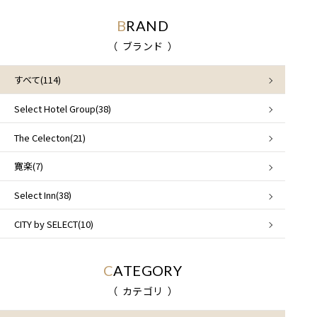
BRAND
ブランド
すべて(114)
Select Hotel Group(38)
The Celecton(21)
寛楽(7)
Select Inn(38)
CITY by SELECT(10)
CATEGORY
カテゴリ