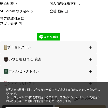
宿泊約款
個人情報保護方針
SDGsへの取り組み
会社概要
特定商取引法に
基づく表記
ザ・セレクトン
メニュー
お得な情報
いやし処 ほてる 寛楽
セレクトホテルズグループ TOP
ホテルセレクトイン
宿泊日から
地図から
ブランドから
ホテルを探す
ホテルを探す
ホテルを探す
シティbyセレクト
お客さまの興味・関心に合ったサービスをご提供するためにクッキーを使用し
ています。
サービス
新規会員登録
ホテル一覧
当ウェブサイトの利用を継続されることで、
プライバシーポリシー
に記載され
© 2025–2026 SELECT-HOTELs GROUP All Rights Reserved.
ているクッキーの使用に同意されたものとみなします。
会員ログイン
お知らせ
よくあるご質問
お問い合わせ