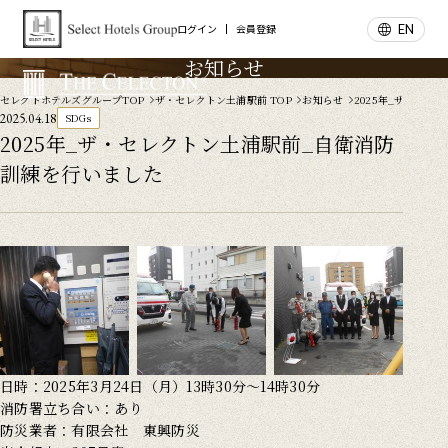
EN
ログイン
会員登録
お知らせ
セレクトホテルズグループTOP
ザ・セレクトン土浦駅前 TOP
お知らせ
2025年_ザ・セレ
2025.04.18
SDGs
2025年_ザ・セレクトン土浦駅前_自衛消防
訓練を行いました
日時：2025年3月24日（月）13時30分～14時30分
消防署立ち合い：あり
防災業者：有限会社 東興防災