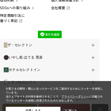
宿泊約款
個人情報保護方針
SDGsへの取り組み
会社概要
特定商取引法に
基づく表記
ザ・セレクトン
ホテルのご案内
お得な情報
いやし処 ほてる 寛楽
ザ・セレクトン福島 TOP
ホテルセレクトイン
客室
お食事
館内案内
シティbyセレクト
お客さまの興味・関心に合ったサービスをご提供するためにクッキーを使用し
周辺観光
アクセス
ています。
当ウェブサイトの利用を継続されることで、
プライバシーポリシー
に記載され
© 2025–2026 SELECT-HOTELs GROUP All Rights Reserved.
ているクッキーの使用に同意されたものとみなします。
会員ログイン
お知らせ
よくあるご質問
お問い合わせ
メニュー
ご宿泊予約
同意します
閉じる