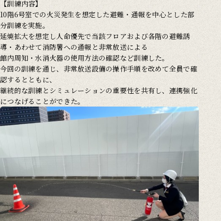
【訓練内容】
10階6号室での火災発生を想定した避難・通報を中心とした部
分訓練を実施。
延焼拡大を想定し人命優先で当該フロアおよび各階の避難誘
導・あわせて消防署への通報と非常放送による
館内周知・水消火器の使用方法の確認など訓練した。
今回の訓練を通じ、非常放送設備の操作手順を改めて全員で確
認するとともに、
継続的な訓練とシミュレーションの重要性を共有し、連携強化
につなげることができた。