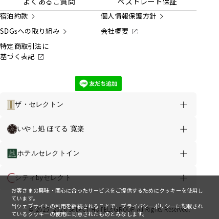
よくあるご質問
ベストレート保証
宿泊約款
個人情報保護方針
SDGsへの取り組み
会社概要
特定商取引法に
基づく表記
ザ・セレクトン
ホテルのご案内
お得な情報
いやし処 ほてる 寛楽
横手セントラルホテル TOP
ホテルセレクトイン
ご宿泊
ご宴会・会議
施設・サービス
シティbyセレクト
お客さまの興味・関心に合ったサービスをご提供するためにクッキーを使用し
周辺観光
アクセス
ています。
当ウェブサイトの利用を継続されることで、
プライバシーポリシー
に記載され
© 2025–2026 SELECT-HOTELs GROUP All Rights Reserved.
ているクッキーの使用に同意されたものとみなします。