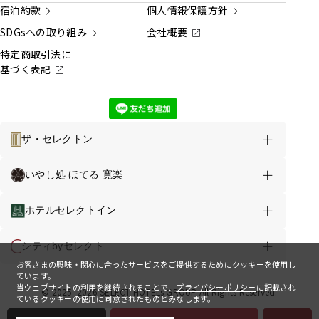
宿泊約款
個人情報保護方針
SDGsへの取り組み
会社概要
特定商取引法に
基づく表記
ザ・セレクトン
ホテルのご案内
お得な情報
いやし処 ほてる 寛楽
ロイヤルホテル大館 TOP
ホテルセレクトイン
ご宿泊
温泉
施設・サービス
シティbyセレクト
お客さまの興味・関心に合ったサービスをご提供するためにクッキーを使用し
周辺観光
アクセス
ています。
当ウェブサイトの利用を継続されることで、
プライバシーポリシー
に記載され
© 2025–2026 SELECT-HOTELs GROUP All Rights Reserved.
ているクッキーの使用に同意されたものとみなします。
会員ログイン
お知らせ
よくあるご質問
お問い合わせ