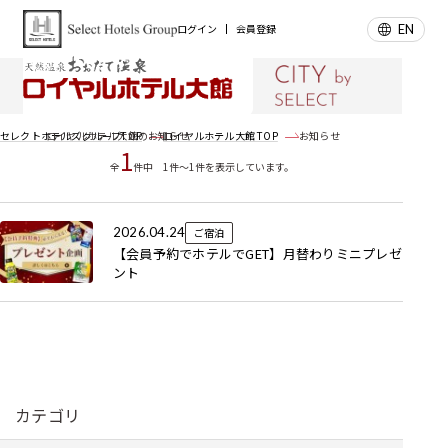
EN
ログイン
会員登録
お知らせ
News
ロイヤルホテル大館のお知らせ
セレクトホテルズグループTOP
ロイヤルホテル大館 TOP
お知らせ
1
全
件中 1件～1件を表示しています。
2026.04.24
ご宿泊
【会員予約でホテルでGET】月替わりミニプレゼ
ント
カテゴリ