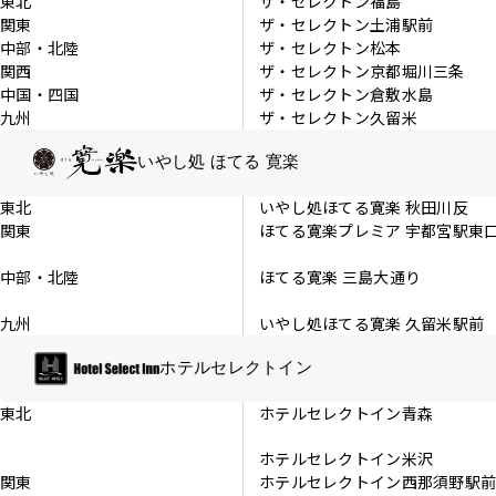
東北
ザ・セレクトン福島
関東
ザ・セレクトン土浦駅前
中部・北陸
ザ・セレクトン松本
関西
ザ・セレクトン京都堀川三条
中国・四国
ザ・セレクトン倉敷水島
九州
ザ・セレクトン久留米
いやし処 ほてる 寛楽
東北
いやし処ほてる寛楽 秋田川反
関東
ほてる寛楽プレミア 宇都宮駅東
中部・北陸
ほてる寛楽 三島大通り
九州
いやし処ほてる寛楽 久留米駅前
ホテルセレクトイン
東北
ホテルセレクトイン青森
ホテルセレクトイン米沢
関東
ホテルセレクトイン西那須野駅