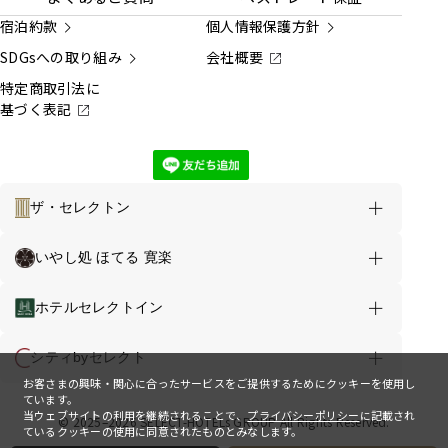
宿泊約款
個人情報保護方針
SDGsへの取り組み
会社概要
特定商取引法に
基づく表記
ザ・セレクトン
メニュー
お得な情報
いやし処 ほてる 寛楽
セレクトホテルズグループ TOP
ホテルセレクトイン
宿泊日から
地図から
ブランドから
ホテルを探す
ホテルを探す
ホテルを探す
シティbyセレクト
お客さまの興味・関心に合ったサービスをご提供するためにクッキーを使用し
ています。
サービス
新規会員登録
ホテル一覧
当ウェブサイトの利用を継続されることで、
プライバシーポリシー
に記載され
© 2025–2026 SELECT-HOTELs GROUP All Rights Reserved.
ているクッキーの使用に同意されたものとみなします。