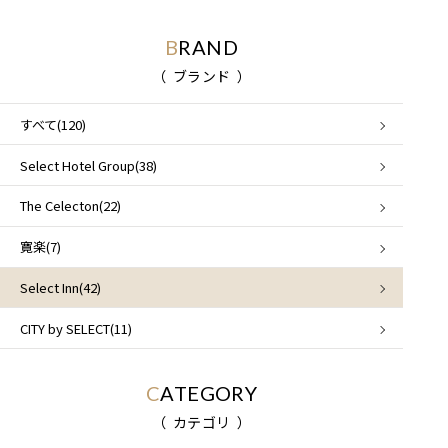
BRAND
ブランド
すべて(120)
Select Hotel Group(38)
The Celecton(22)
寛楽(7)
Select Inn(42)
CITY by SELECT(11)
CATEGORY
カテゴリ