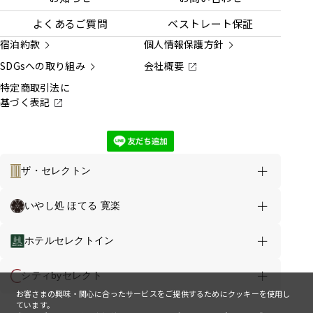
よくあるご質問
ベストレート保証
宿泊約款
個人情報保護方針
SDGsへの取り組み
会社概要
特定商取引法に
基づく表記
ザ・セレクトン
ホテルのご案内
お得な情報
いやし処 ほてる 寛楽
ザ・セレクトン東大阪長田駅前 TOP
ホテルセレクトイン
客室
お食事
お風呂
シティbyセレクト
お客さまの興味・関心に合ったサービスをご提供するためにクッキーを使用し
館内案内
周辺観光
アクセス
ています。