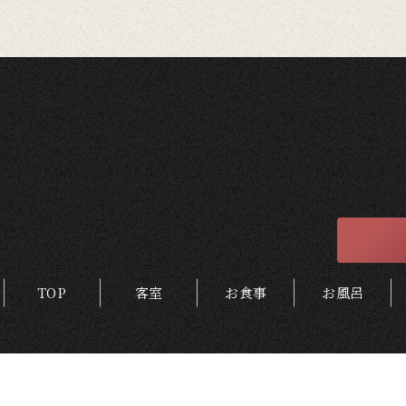
TOP
客室
お食事
お風呂