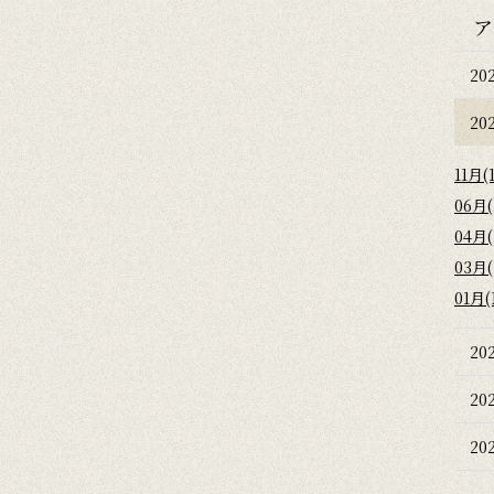
ア
20
20
11月(1
06月(
04月(
03月(
01月(
20
20
20